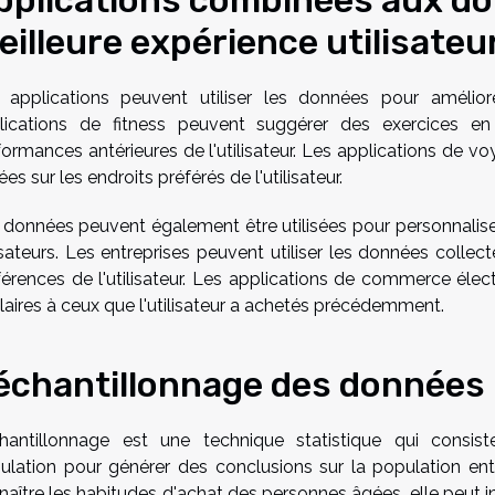
pplications combinées aux d
eilleure expérience utilisateu
 applications peuvent utiliser les données pour améliorer
lications de fitness peuvent suggérer des exercices en
formances antérieures de l'utilisateur. Les applications de
es sur les endroits préférés de l'utilisateur.
 données peuvent également être utilisées pour personnalise
isateurs. Les entreprises peuvent utiliser les données collec
férences de l'utilisateur. Les applications de commerce él
ilaires à ceux que l'utilisateur a achetés précédemment.
'échantillonnage des données
chantillonnage est une technique statistique qui consi
ulation pour générer des conclusions sur la population enti
naître les habitudes d'achat des personnes âgées, elle peut in