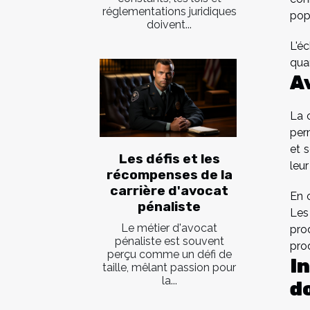
réglementations juridiques
popu
doivent...
L'é
quan
A
La 
per
et 
Les défis et les
leu
récompenses de la
carrière d'avocat
En 
pénaliste
Les
Le métier d'avocat
pro
pénaliste est souvent
pro
perçu comme un défi de
I
taille, mêlant passion pour
la...
d