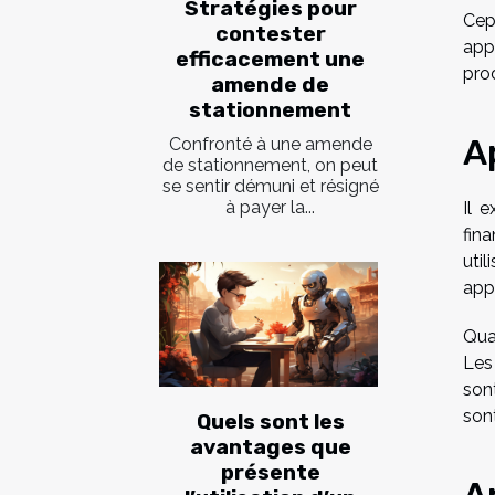
Stratégies pour
Cep
contester
app
efficacement une
prod
amende de
stationnement
A
Confronté à une amende
de stationnement, on peut
se sentir démuni et résigné
à payer la...
Il 
fin
util
app
Qua
Les
son
sont
Quels sont les
avantages que
présente