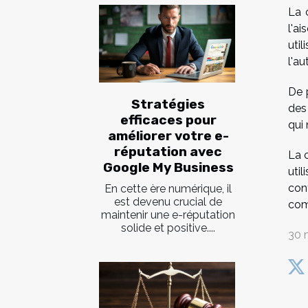
La 
l'a
uti
l'au
De 
Stratégies
des
efficaces pour
qui 
améliorer votre e-
réputation avec
La 
Google My Business
uti
con
En cette ère numérique, il
est devenu crucial de
com
maintenir une e-réputation
solide et positive....
30 