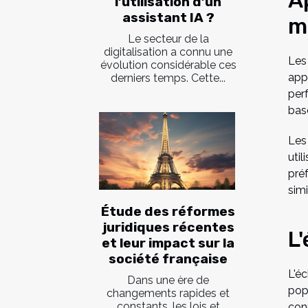
A
l’utilisation d’un
assistant IA ?
m
Le secteur de la
digitalisation a connu une
Les
évolution considérable ces
app
derniers temps. Cette...
per
basé
Les
util
pré
sim
Étude des réformes
juridiques récentes
L
et leur impact sur la
société française
L'é
Dans une ère de
pop
changements rapides et
constants, les lois et
con