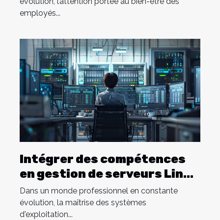
évolution, l’attention portée au bien-être des
employés...
Intégrer des compétences
en gestion de serveurs Linux
dans votre parcours
Dans un monde professionnel en constante
professionnel
évolution, la maîtrise des systèmes
d'exploitation...