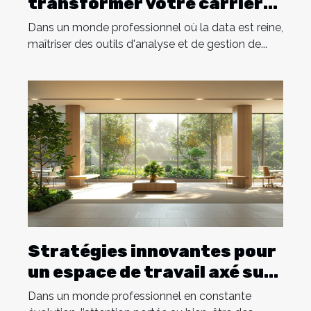
transformer votre carrière :
un guide complet
Dans un monde professionnel où la data est reine,
maîtriser des outils d'analyse et de gestion de...
Stratégies innovantes pour
un espace de travail axé sur
le bien-être
Dans un monde professionnel en constante