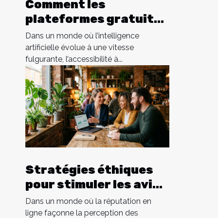
Comment les
plateformes gratuites
favorisent-elles
Dans un monde où l’intelligence
l'accès à l'intelligence
artificielle évolue à une vitesse
fulgurante, l’accessibilité à...
artificielle ?
Stratégies éthiques
pour stimuler les avis
positifs en ligne
Dans un monde où la réputation en
ligne façonne la perception des