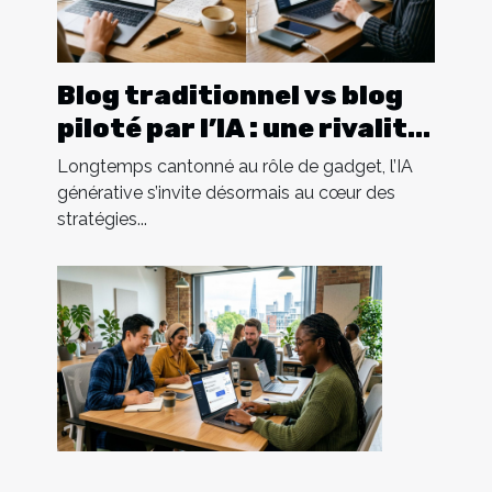
Blog traditionnel vs blog
piloté par l’IA : une rivalité
sous-estimée
Longtemps cantonné au rôle de gadget, l’IA
générative s’invite désormais au cœur des
stratégies...