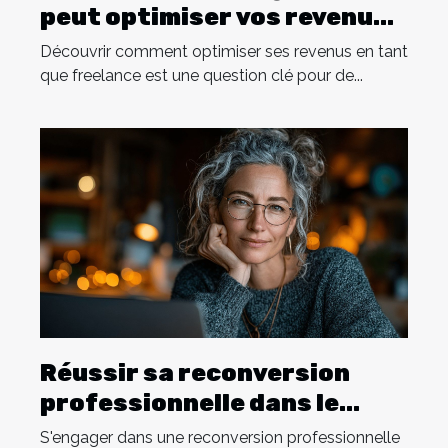
peut optimiser vos revenus
de freelance
Découvrir comment optimiser ses revenus en tant
que freelance est une question clé pour de...
Réussir sa reconversion
professionnelle dans le
digital à 40 ans
S'engager dans une reconversion professionnelle