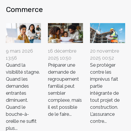
Commerce
9 mars 2026
16 décembre
20 novembre
13:56
2025 10:50
2025 00:52
Quand la
Préparer une
Se protéger
visibilité stagne.
demande de
contre les
Quand les
regroupement
imprévus fait
demandes
familial peut
partie
entrantes
sembler
intégrante de
diminuent.
complexe, mais
tout projet de
Quand le
il est possible
construction.
bouche-à-
de le faire...
L’assurance
oreille ne suffit
contre...
plus...