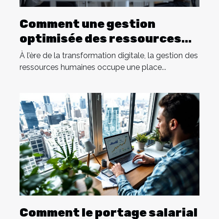
Comment une gestion
optimisée des ressources
humaines transforme les
À l’ère de la transformation digitale, la gestion des
entreprises ?
ressources humaines occupe une place...
Comment le portage salarial