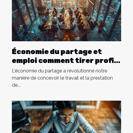
Économie du partage et
emploi comment tirer profit
de la gig economy
L'économie du partage a révolutionné notre
manière de concevoir le travail et la prestation
de...