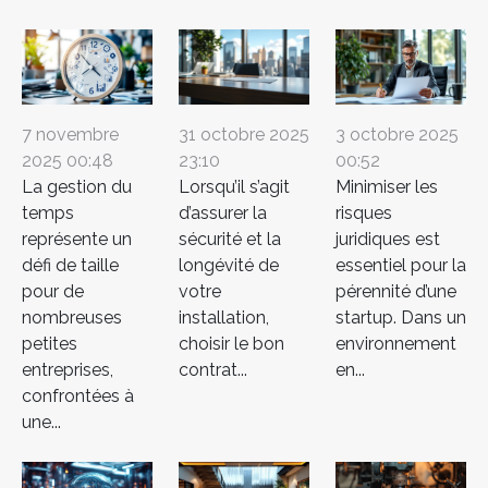
7 novembre
31 octobre 2025
3 octobre 2025
2025 00:48
23:10
00:52
La gestion du
Lorsqu’il s’agit
Minimiser les
temps
d’assurer la
risques
représente un
sécurité et la
juridiques est
défi de taille
longévité de
essentiel pour la
pour de
votre
pérennité d’une
nombreuses
installation,
startup. Dans un
petites
choisir le bon
environnement
entreprises,
contrat...
en...
confrontées à
une...