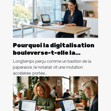
Pourquoi la digitalisation
bouleverse-t-elle la
pratique notariale
Longtemps perçu comme un bastion de la
aujourd’hui ?
paperasse, le notariat vit une mutation
accélérée, portée...